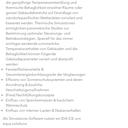
die ganzjährige Temperaturentwicklung und
thermische Behaglichkeit einzelner Räume oder
ganzer Gebäudebereiche auf Grundlage von
standortspezifischen Wetterdaten simuliert und
bewertet werden. Thermische Simulationen
ermöglichen parametrische Studien zur
Bestimmung optimaler Steuerungs- und
Betriebsstrategien. Speziell für das immer
wichtiger werdende sommerliche
Temperaturverhalten von Gebäuden und die
Behaglichkeit können folgende
Gebäudeparameter variiert und überprüft
werden:
Fensterflächenanteile &
Gesamtenergiedurchlassgrade der Verglasungen
Effizienz von Sonnenschutzsystemen und deren
Anordnung & bauliche
Verschattungsmaßnahmen
(Freie) Nachtlüftungskonzepte
Einfluss von Speichermassen & baulichem
Wärmeschutz
Einfluss von internen Lasten & Nutzerverhalten
Als Simulations-Software nutzen wir IDA ICE von
equa solutions.