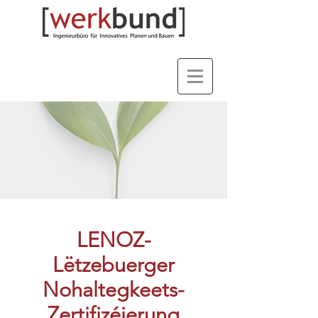
LENOZ-
Lëtzebuerger
Nohaltegkeets-
Zertifizéierung