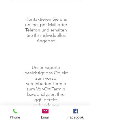
Kontaktieren Sie uns
online, per Mail oder
Telefon und erhalten
Sie Ihr individuelles
Angebot.
Unser Experte
besichtigt das Objekt
zum vorab
vereinbarten Termin
zum Vor-Ort Termin
bzw. analysiert Ihre
ggf. bereits
vorhandenen
Neubaupläne und
erarbeitet mit den
Phone
Email
Facebook
bereitgestellten
Unterlagen das